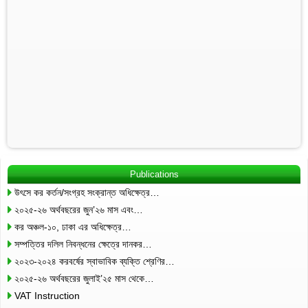
Publications
উৎসে কর কর্তন/সংগ্রহ সংক্রান্ত অধিক্ষেত্র…
২০২৫-২৬ অর্থবছরের জুন’২৬ মাস এবং…
কর অঞ্চল-১০, ঢাকা এর অধিক্ষেত্র…
সম্পত্তির দলিল নিবন্ধনের ক্ষেত্রে দানকর…
২০২৩-২০২৪ করবর্ষের স্বাভাবিক ব্যক্তি শ্রেণির…
২০২৫-২৬ অর্থবছরের জুলাই’২৫ মাস থেকে…
VAT Instruction