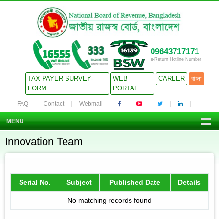
09643717171
e-Return Hotline Number
TAX PAYER SURVEY-
WEB
CAREER
বাংলা
FORM
PORTAL
FAQ
Contact
Webmail
MENU
Innovation Team
Serial No.
Subject
Published Date
Details
No matching records found