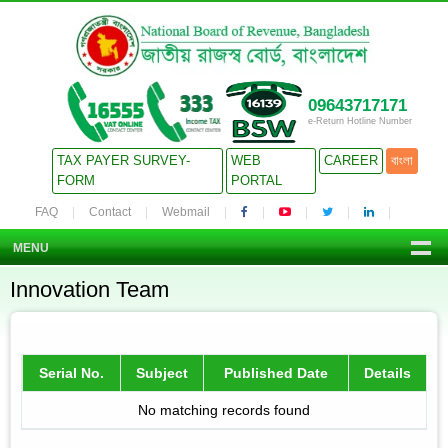
09643717171
e-Return Hotline Number
TAX PAYER SURVEY-
WEB
CAREER
বাংলা
FORM
PORTAL
FAQ
Contact
Webmail
MENU
Innovation Team
Serial No.
Subject
Published Date
Details
No matching records found