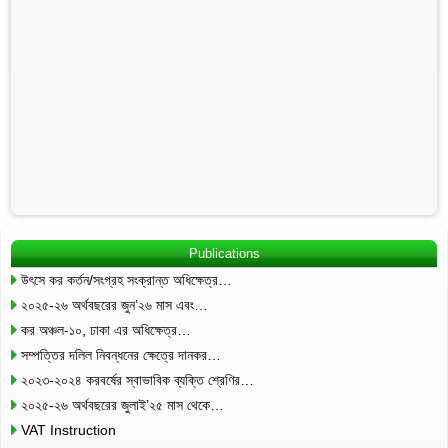
Publications
উৎসে কর কর্তন/সংগ্রহ সংক্রান্ত অধিক্ষেত্র…
২০২৫-২৬ অর্থবছরের জুন’২৬ মাস এবং…
কর অঞ্চল-১০, ঢাকা এর অধিক্ষেত্র…
সম্পত্তির দলিল নিবন্ধনের ক্ষেত্রে দানকর…
২০২৩-২০২৪ করবর্ষের স্বাভাবিক ব্যক্তি শ্রেণির…
২০২৫-২৬ অর্থবছরের জুলাই’২৫ মাস থেকে…
VAT Instruction