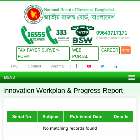
09643717171
e-Return Hotline Number
TAX PAYER SURVEY-
WEB
CAREER
বাংলা
FORM
PORTAL
FAQ
Contact
Webmail
MENU
Innovation Workplan & Progress Report
Serial No.
Subject
Published Date
Details
No matching records found