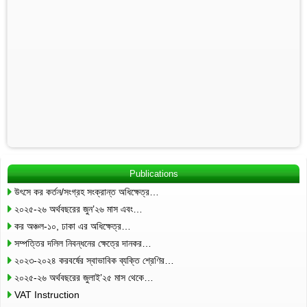
Publications
উৎসে কর কর্তন/সংগ্রহ সংক্রান্ত অধিক্ষেত্র…
২০২৫-২৬ অর্থবছরের জুন’২৬ মাস এবং…
কর অঞ্চল-১০, ঢাকা এর অধিক্ষেত্র…
সম্পত্তির দলিল নিবন্ধনের ক্ষেত্রে দানকর…
২০২৩-২০২৪ করবর্ষের স্বাভাবিক ব্যক্তি শ্রেণির…
২০২৫-২৬ অর্থবছরের জুলাই’২৫ মাস থেকে…
VAT Instruction