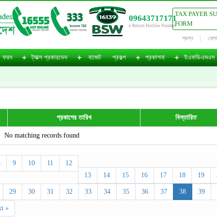
TAX PAYER S
09643717171
FORM
e-Return Hotline Number
প্রশ্ন
যোগ
ফরম
ট্যাক্স প্রকারভেদ
বাজেট
প্রকল্প
প্রকাশনা
ইএফডিএমএস
প্রকাশের তারিখ
বিস্তারিত
No matching records found
8
9
10
11
12
13
14
15
16
17
18
19
29
30
31
32
33
34
35
36
37
38
39
t »