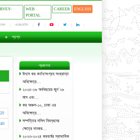
URVEY-
WEB
CAREER
ENGLISH
PORTAL
াযোগ
ওয়েবমেইল
প্রশ্ন
প্রকাশনা
উৎসে কর কর্তন/সংগ্রহ সংক্রান্ত
অধিক্ষেত্র…
২০২৫-২৬ অর্থবছরের জুন’২৬
মাস এবং…
কর অঞ্চল-১০, ঢাকা এর
20
অধিক্ষেত্র…
সম্পত্তির দলিল নিবন্ধনের
40
ক্ষেত্রে দানকর…
২০২৩-২০২৪ করবর্ষের স্বাভাবিক