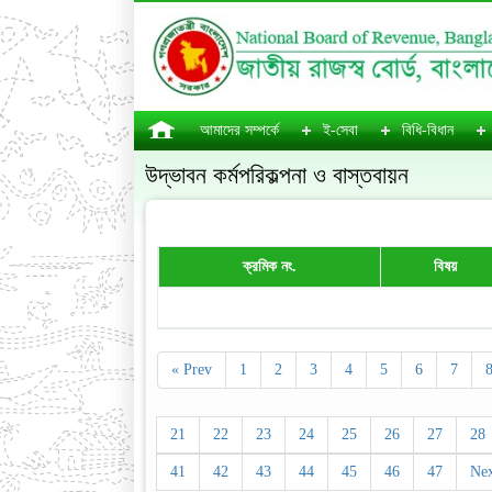
আমাদের সম্পর্কে
ই-সেবা
বিধি-বিধান
উদ্ভাবন কর্মপরিকল্পনা ও বাস্তবায়ন
ক্রমিক নং.
বিষয়
« Prev
1
2
3
4
5
6
7
21
22
23
24
25
26
27
28
41
42
43
44
45
46
47
Nex