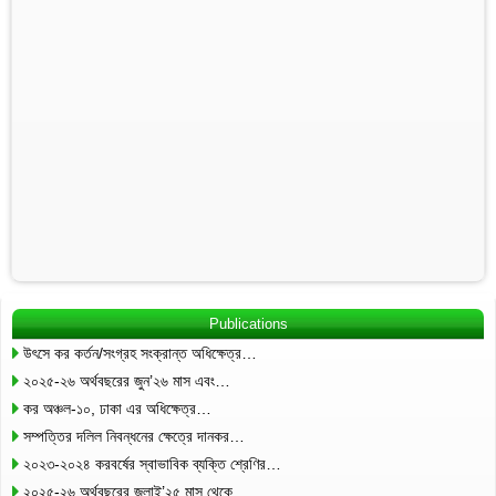
Publications
উৎসে কর কর্তন/সংগ্রহ সংক্রান্ত অধিক্ষেত্র…
২০২৫-২৬ অর্থবছরের জুন’২৬ মাস এবং…
কর অঞ্চল-১০, ঢাকা এর অধিক্ষেত্র…
সম্পত্তির দলিল নিবন্ধনের ক্ষেত্রে দানকর…
২০২৩-২০২৪ করবর্ষের স্বাভাবিক ব্যক্তি শ্রেণির…
২০২৫-২৬ অর্থবছরের জুলাই’২৫ মাস থেকে…