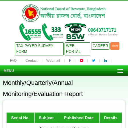
09643717171
e-Return Hotline Number
TAX PAYER SURVEY-
WEB
CAREER
বাংলা
FORM
PORTAL
FAQ
Contact
Webmail
MENU
Monthly/Quarterly/Annual
Monitoring/Evaluation Report
Serial No.
Subject
Published Date
Details