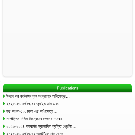
Publications
উৎসে কর কর্তন/সংগ্রহ সংক্রান্ত অধিক্ষেত্র…
২০২৫-২৬ অর্থবছরের জুন’২৬ মাস এবং…
কর অঞ্চল-১০, ঢাকা এর অধিক্ষেত্র…
সম্পত্তির দলিল নিবন্ধনের ক্ষেত্রে দানকর…
২০২৩-২০২৪ করবর্ষের স্বাভাবিক ব্যক্তি শ্রেণির…
২০২৫-২৬ অর্থবছরের জুলাই’২৫ মাস থেকে…