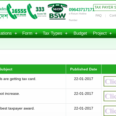
TAX PAYER 
09643717171
e-Return Hotline
FAQ
Cont
Number
ations
Form
Tax Types
Budget
Project
Subject
Published Date
s are getting tax card.
22-01-2017
not increase.
22-01-2017
e best taxpayer award.
22-01-2017