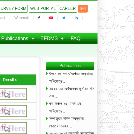
SURVEY-FORM
WEB PORTAL
CAREER
বাংলা
act
Webmail
Publications
EFDMS
FAQ
Publications
উৎসে কর কর্তন/সংগ্রহ সংক্রান্ত
Details
অধিক্ষেত্র…
২০২৫-২৬ অর্থবছরের জুন’২৬ মাস
এবং…
কর অঞ্চল-১০, ঢাকা এর
অধিক্ষেত্র…
সম্পত্তির দলিল নিবন্ধনের
ক্ষেত্রে দানকর…
২০২৩-২০২৪ করবর্ষের স্বাভাবিক