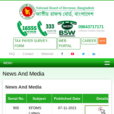
09643717171
e-Return Hotline Number
TAX PAYER SURVEY-
WEB
CAREER
বাংলা
FORM
PORTAL
FAQ
Contact
Webmail
MENU
News And Media
News And Media
Serial No.
Subject
Published Date
Details
905
EFDMS
07-11-2021
Lottery