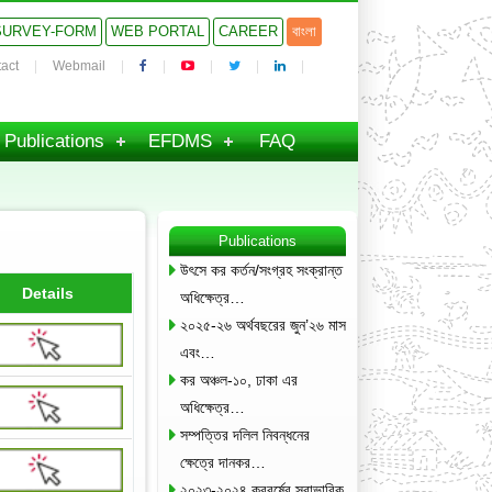
SURVEY-FORM
WEB PORTAL
CAREER
বাংলা
act
Webmail
Publications
EFDMS
FAQ
Publications
উৎসে কর কর্তন/সংগ্রহ সংক্রান্ত
Details
অধিক্ষেত্র…
২০২৫-২৬ অর্থবছরের জুন’২৬ মাস
এবং…
কর অঞ্চল-১০, ঢাকা এর
অধিক্ষেত্র…
সম্পত্তির দলিল নিবন্ধনের
ক্ষেত্রে দানকর…
২০২৩-২০২৪ করবর্ষের স্বাভাবিক