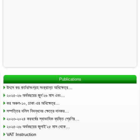
Publications
উৎসে কর কর্তন/সংগ্রহ সংক্রান্ত অধিক্ষেত্র…
২০২৫-২৬ অর্থবছরের জুন’২৬ মাস এবং…
কর অঞ্চল-১০, ঢাকা এর অধিক্ষেত্র…
সম্পত্তির দলিল নিবন্ধনের ক্ষেত্রে দানকর…
২০২৩-২০২৪ করবর্ষের স্বাভাবিক ব্যক্তি শ্রেণির…
২০২৫-২৬ অর্থবছরের জুলাই’২৫ মাস থেকে…
VAT Instruction