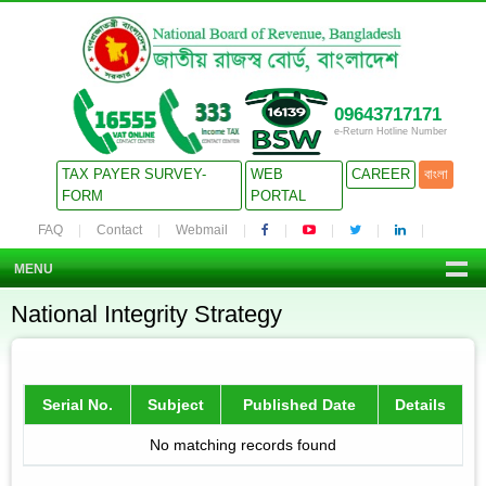
09643717171
e-Return Hotline Number
TAX PAYER SURVEY-
WEB
CAREER
বাংলা
FORM
PORTAL
FAQ
Contact
Webmail
MENU
National Integrity Strategy
Serial No.
Subject
Published Date
Details
No matching records found