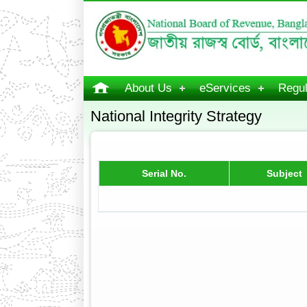
About Us
eServices
Regul
National Integrity Strategy
Serial No.
Subject