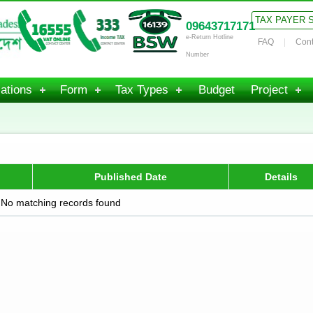
TAX PAYER 
09643717171
e-Return Hotline
FAQ
Cont
Number
ations
Form
Tax Types
Budget
Project
Published Date
Details
No matching records found