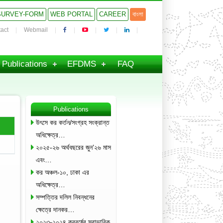
SURVEY-FORM
WEB PORTAL
CAREER
বাংলা
act
Webmail
Publications
EFDMS
FAQ
Publications
উৎসে কর কর্তন/সংগ্রহ সংক্রান্ত
অধিক্ষেত্র…
২০২৫-২৬ অর্থবছরের জুন’২৬ মাস
এবং…
কর অঞ্চল-১০, ঢাকা এর
অধিক্ষেত্র…
সম্পত্তির দলিল নিবন্ধনের
ক্ষেত্রে দানকর…
২০২৩-২০২৪ করবর্ষের স্বাভাবিক