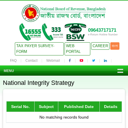
09643717171
e-Return Hotline Number
TAX PAYER SURVEY-
WEB
CAREER
বাংলা
FORM
PORTAL
FAQ
Contact
Webmail
MENU
National Integrity Strategy
Serial No.
Subject
Published Date
Details
No matching records found