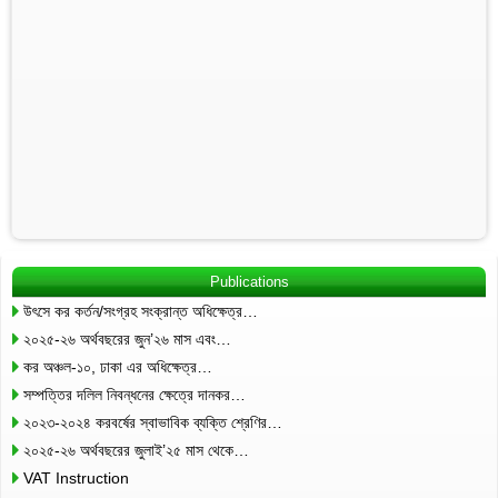
Publications
উৎসে কর কর্তন/সংগ্রহ সংক্রান্ত অধিক্ষেত্র…
২০২৫-২৬ অর্থবছরের জুন’২৬ মাস এবং…
কর অঞ্চল-১০, ঢাকা এর অধিক্ষেত্র…
সম্পত্তির দলিল নিবন্ধনের ক্ষেত্রে দানকর…
২০২৩-২০২৪ করবর্ষের স্বাভাবিক ব্যক্তি শ্রেণির…
২০২৫-২৬ অর্থবছরের জুলাই’২৫ মাস থেকে…
VAT Instruction