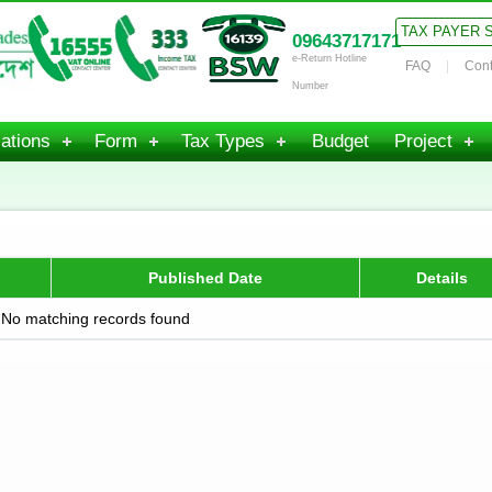
TAX PAYER 
09643717171
e-Return Hotline
FAQ
Cont
Number
ations
Form
Tax Types
Budget
Project
Published Date
Details
No matching records found