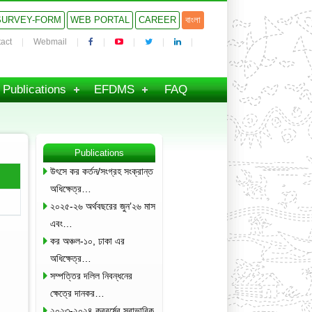
SURVEY-FORM
WEB PORTAL
CAREER
বাংলা
act
Webmail
Publications
EFDMS
FAQ
Publications
উৎসে কর কর্তন/সংগ্রহ সংক্রান্ত
অধিক্ষেত্র…
২০২৫-২৬ অর্থবছরের জুন’২৬ মাস
এবং…
কর অঞ্চল-১০, ঢাকা এর
অধিক্ষেত্র…
সম্পত্তির দলিল নিবন্ধনের
ক্ষেত্রে দানকর…
২০২৩-২০২৪ করবর্ষের স্বাভাবিক