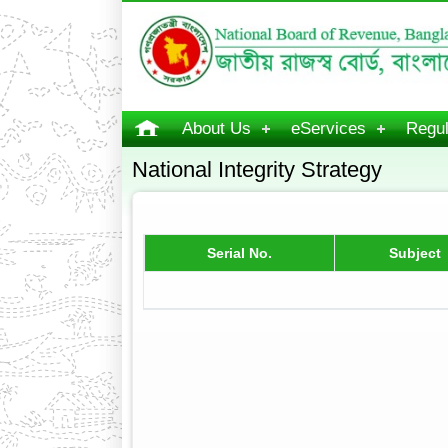
About Us
eServices
Regul
National Integrity Strategy
Serial No.
Subject