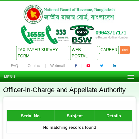
09643717171
e-Return Hotline Number
TAX PAYER SURVEY-
WEB
CAREER
বাংলা
FORM
PORTAL
FAQ
Contact
Webmail
MENU
Officer-in-Charge and Appellate Authority
Serial No.
Subject
Details
No matching records found