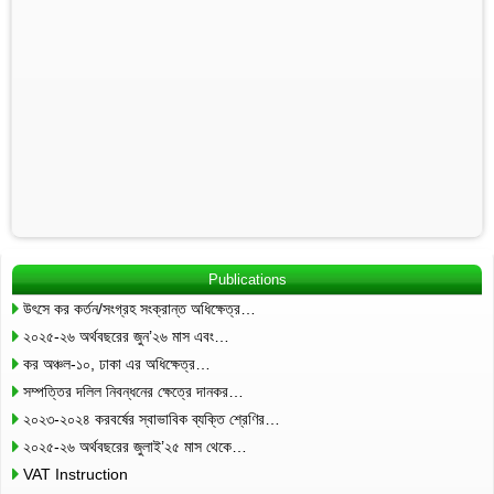
Publications
উৎসে কর কর্তন/সংগ্রহ সংক্রান্ত অধিক্ষেত্র…
২০২৫-২৬ অর্থবছরের জুন’২৬ মাস এবং…
কর অঞ্চল-১০, ঢাকা এর অধিক্ষেত্র…
সম্পত্তির দলিল নিবন্ধনের ক্ষেত্রে দানকর…
২০২৩-২০২৪ করবর্ষের স্বাভাবিক ব্যক্তি শ্রেণির…
২০২৫-২৬ অর্থবছরের জুলাই’২৫ মাস থেকে…
VAT Instruction