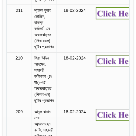
211
শ্যামল কুমার
18-02-2024
ভৌমিক,
রাজস্ব
কর্মকর্তা-এর
অবসরোত্তর
(পিআরএল)
ছুটির প্রজ্ঞাপন
210
জিয়া উদ্দিন
18-02-2024
আহমেদ,
সহকারী
কমিশনার (চঃ
দাঃ)-এর
অবসরোত্তর
(পিআরএল)
ছুটির প্রজ্ঞাপন
209
আবুল বাসার
18-02-2024
মোঃ
আব্দুল্লাহেল
কাফি, সহকারী
কমিশনার-এর