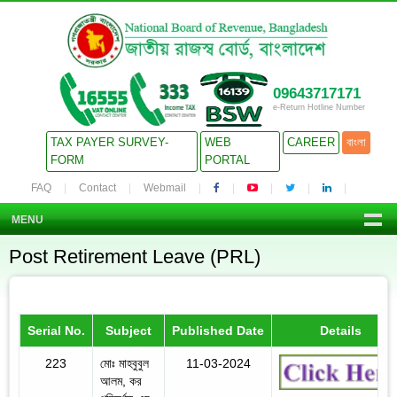
09643717171
e-Return Hotline Number
TAX PAYER SURVEY-
WEB
CAREER
বাংলা
FORM
PORTAL
FAQ
Contact
Webmail
MENU
Post Retirement Leave (PRL)
Serial No.
Subject
Published Date
Details
223
মোঃ মাহবুবুল
11-03-2024
আলম, কর