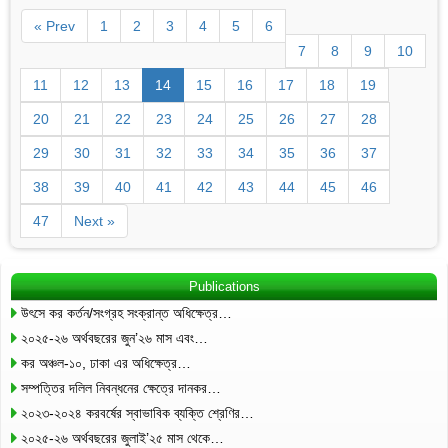
« Prev
1
2
3
4
5
6
7
8
9
10
11
12
13
14
15
16
17
18
19
20
21
22
23
24
25
26
27
28
29
30
31
32
33
34
35
36
37
38
39
40
41
42
43
44
45
46
47
Next »
Publications
উৎসে কর কর্তন/সংগ্রহ সংক্রান্ত অধিক্ষেত্র…
২০২৫-২৬ অর্থবছরের জুন’২৬ মাস এবং…
কর অঞ্চল-১০, ঢাকা এর অধিক্ষেত্র…
সম্পত্তির দলিল নিবন্ধনের ক্ষেত্রে দানকর…
২০২৩-২০২৪ করবর্ষের স্বাভাবিক ব্যক্তি শ্রেণির…
২০২৫-২৬ অর্থবছরের জুলাই’২৫ মাস থেকে…