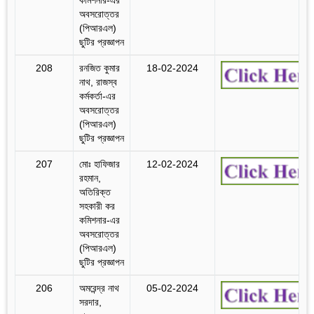
অবসরোত্তর
(পিআরএল)
ছুটির প্রজ্ঞাপন
208
রনজিত কুমার
18-02-2024
নাথ, রাজস্ব
কর্মকর্তা-এর
অবসরোত্তর
(পিআরএল)
ছুটির প্রজ্ঞাপন
207
মোঃ হাফিজার
12-02-2024
রহমান,
অতিরিক্ত
সহকারী কর
কমিশনার-এর
অবসরোত্তর
(পিআরএল)
ছুটির প্রজ্ঞাপন
206
অমরেন্দ্র নাথ
05-02-2024
সরদার,