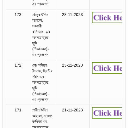
এর প্রজ্ঞাপন
173
মাহবুব উদ্দিন
28-11-2023
আহমেদ,
সহকারী
কমিশনার -এর
অবসরোত্তর
ছুটি
(পিআরএল)-
এর প্রজ্ঞাপন
172
মোঃ শহিদুল
23-11-2023
ইসলাম, দ্বিতীয়
সচিব-এর
অবসরোত্তর
ছুটি
(পিআরএল)-
এর প্রজ্ঞাপন
171
শাহীন উদ্দিন
21-11-2023
আহম্মদ, রাজস্ব
কর্মকর্তা-এর
অবসরোত্তর