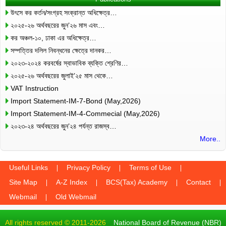
উৎসে কর কর্তন/সংগ্রহ সংক্রান্ত অধিক্ষেত্র…
২০২৫-২৬ অর্থবছরের জুন’২৬ মাস এবং…
কর অঞ্চল-১০, ঢাকা এর অধিক্ষেত্র…
সম্পত্তির দলিল নিবন্ধনের ক্ষেত্রে দানকর…
২০২৩-২০২৪ করবর্ষের স্বাভাবিক ব্যক্তি শ্রেণির…
২০২৫-২৬ অর্থবছরের জুলাই’২৫ মাস থেকে…
VAT Instruction
Import Statement-IM-7-Bond (May,2026)
Import Statement-IM-4-Commecial (May,2026)
২০২৩-২৪ অর্থবছরের জুন’২৪ পর্যন্ত রাজস্ব…
More..
Useful Links
Privacy Policy
Terms of Use
Site Map
A-Z Index
BCS(Tax) Academy
Contact
Webmail
Old Webmail
All rights reserved © 2011-2026
National Board of Revenue (NBR)