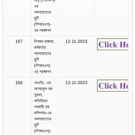
এর
অবসরোত্তর
ছুটি
(পিআরএল)-
এর প্রজ্ঞাপন
167
তিনজন রাজস্ব
12-11-2023
কর্মকর্তার
অবসরোত্তর
ছুটি
(পিআরএল)-
এর প্রজ্ঞাপন
166
কেএইচ. এম.
12-11-2023
আশরাফুল হক
খুররম,
অতিরিক্ত
সহকারী কর
কমিশনার-এর
অবসরোত্তর
ছুটি
(পিআরএল)-