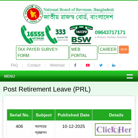
09643717171
e-Return Hotline Number
TAX PAYER SURVEY-
WEB
CAREER
বাংলা
FORM
PORTAL
FAQ
Contact
Webmail
MENU
Post Retirement Leave (PRL)
Serial No.
Subject
Published Date
Details
406
অবসরের
10-12-2025
প্রজ্ঞাপন