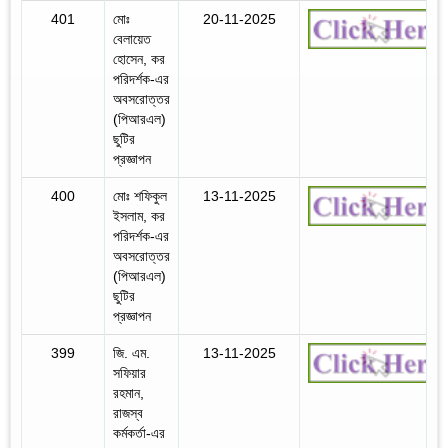
401
মোঃ
20-11-2025
বেলায়েত
হোসেন, কর
পরিদর্শক-এর
অবসরোত্তর
(পিআরএল)
ছুটির
প্রজ্ঞাপন
400
মোঃ শফিকুল
13-11-2025
ইসলাম, কর
পরিদর্শক-এর
অবসরোত্তর
(পিআরএল)
ছুটির
প্রজ্ঞাপন
399
জি. এম.
13-11-2025
সফিয়ার
রহমান,
রাজস্ব
কর্মকর্তা-এর