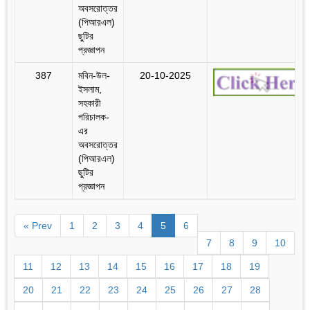
অবসরোত্তর
(পিআরএল)
ছুটির
প্রজ্ঞাপন
387
মবিন-উল-
20-10-2025
ইসলাম,
সহকারী
পরিচালক-
এর
অবসরোত্তর
(পিআরএল)
ছুটির
প্রজ্ঞাপন
« Prev
1
2
3
4
5
6
7
8
9
10
11
12
13
14
15
16
17
18
19
20
21
22
23
24
25
26
27
28