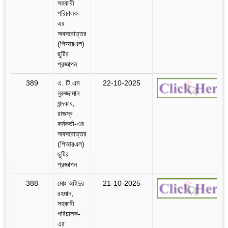
সহকারী
পরিচালক-
এর
অবসরোত্তর
(পিআরএল)
ছুটির
প্রজ্ঞাপন
389
এ. টি.এম
22-10-2025
নুরুজ্জামান
খন্দকার,
রাজস্ব
কর্মকর্তা-এর
অবসরোত্তর
(পিআরএল)
ছুটির
প্রজ্ঞাপন
388
মোঃ অহিদুর
21-10-2025
রহমান,
সহকারী
পরিচালক-
এর