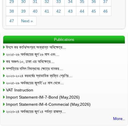
29
30
31
32
33
34
35
36
37
38
39
40
41
42
43
44
45
46
47
Next »
Publications
উৎসে কর কর্তন/সংগ্রহ সংক্রান্ত অধিক্ষেত্র…
২০২৫-২৬ অর্থবছরের জুন’২৬ মাস এবং…
কর অঞ্চল-১০, ঢাকা এর অধিক্ষেত্র…
সম্পত্তির দলিল নিবন্ধনের ক্ষেত্রে দানকর…
২০২৩-২০২৪ করবর্ষের স্বাভাবিক ব্যক্তি শ্রেণির…
২০২৫-২৬ অর্থবছরের জুলাই’২৫ মাস থেকে…
VAT Instruction
Import Statement-IM-7-Bond (May,2026)
Import Statement-IM-4-Commecial (May,2026)
২০২৩-২৪ অর্থবছরের জুন’২৪ পর্যন্ত রাজস্ব…
More..