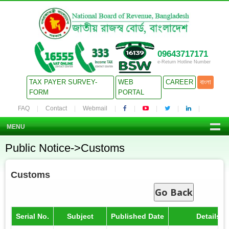
09643717171
e-Return Hotline Number
TAX PAYER SURVEY-
WEB
CAREER
বাংলা
FORM
PORTAL
FAQ
Contact
Webmail
MENU
Public Notice->Customs
Customs
Go Back
Serial No.
Subject
Published Date
Details