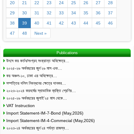
20
21
22
23
24
25
26
27
28
29
30
31
32
33
34
35
36
37
38
39
40
41
42
43
44
45
46
47
48
Next »
Publications
উৎসে কর কর্তন/সংগ্রহ সংক্রান্ত অধিক্ষেত্র…
২০২৫-২৬ অর্থবছরের জুন’২৬ মাস এবং…
কর অঞ্চল-১০, ঢাকা এর অধিক্ষেত্র…
সম্পত্তির দলিল নিবন্ধনের ক্ষেত্রে দানকর…
২০২৩-২০২৪ করবর্ষের স্বাভাবিক ব্যক্তি শ্রেণির…
২০২৫-২৬ অর্থবছরের জুলাই’২৫ মাস থেকে…
VAT Instruction
Import Statement-IM-7-Bond (May,2026)
Import Statement-IM-4-Commecial (May,2026)
২০২৩-২৪ অর্থবছরের জুন’২৪ পর্যন্ত রাজস্ব…