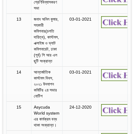
শ্রেণিবিন্যাসকরণ
সভা
13
জনাব অনিল কুমার,
03-01-2021
সহকারী
কমিশনার(চলতি
দায়িত্ব), কাস্টমস,
এক্সাইজ ও ভ্যাট
কমিশনারেট, ঢাকা
(পূর্ব) পি আর এল
ছুটি সংক্রান্ত
14
আন্তর্জাতিক
03-01-2021
কাস্টমস দিবস,
২০২১ উদযাপন
কমিটির ২য় সভার
নোটিশ
15
Asycuda
24-12-2020
World system
এর কার্যক্রম বন্ধ
থাকা সংক্রান্ত।