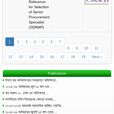
Reference
for Selection
of Senior
Procurement
Specialist
(SDRMP)
1
2
3
4
5
6
7
8
9
10
11
12
13
14
15
16
17
18
19
Next »
Publications
উৎসে কর কর্তন/সংগ্রহ সংক্রান্ত অধিক্ষেত্র…
২০২৫-২৬ অর্থবছরের জুন’২৬ মাস এবং…
কর অঞ্চল-১০, ঢাকা এর অধিক্ষেত্র…
সম্পত্তির দলিল নিবন্ধনের ক্ষেত্রে দানকর…
২০২৩-২০২৪ করবর্ষের স্বাভাবিক ব্যক্তি শ্রেণির…
২০২৫-২৬ অর্থবছরের জুলাই’২৫ মাস থেকে…