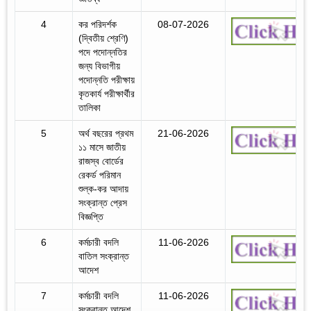
4
কর পরিদর্শক
08-07-2026
(দ্বিতীয় শ্রেণি)
পদে পদোন্নতির
জন্য বিভাগীয়
পদোন্নতি পরীক্ষায়
কৃতকার্য পরীক্ষার্থীর
তালিকা
5
অর্থ বছরের প্রথম
21-06-2026
১১ মাসে জাতীয়
রাজস্ব বোর্ডের
রেকর্ড পরিমান
শুল্ক-কর আদায়
সংক্রান্ত প্রেস
বিজ্ঞপ্তি
6
কর্মচারী বদলি
11-06-2026
বাতিল সংক্রান্ত
আদেশ
7
কর্মচারী বদলি
11-06-2026
সংক্রান্ত আদেশ