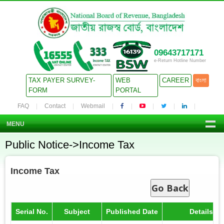
09643717171
e-Return Hotline Number
TAX PAYER SURVEY-
WEB
CAREER
বাংলা
FORM
PORTAL
FAQ
Contact
Webmail
MENU
Public Notice->Income Tax
Income Tax
Go Back
Serial No.
Subject
Published Date
Details