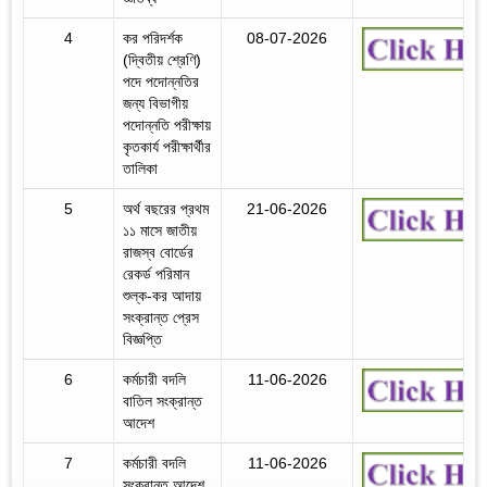
4
কর পরিদর্শক
08-07-2026
(দ্বিতীয় শ্রেণি)
পদে পদোন্নতির
জন্য বিভাগীয়
পদোন্নতি পরীক্ষায়
কৃতকার্য পরীক্ষার্থীর
তালিকা
5
অর্থ বছরের প্রথম
21-06-2026
১১ মাসে জাতীয়
রাজস্ব বোর্ডের
রেকর্ড পরিমান
শুল্ক-কর আদায়
সংক্রান্ত প্রেস
বিজ্ঞপ্তি
6
কর্মচারী বদলি
11-06-2026
বাতিল সংক্রান্ত
আদেশ
7
কর্মচারী বদলি
11-06-2026
সংক্রান্ত আদেশ