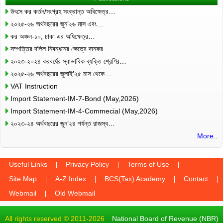
উৎসে কর কর্তন/সংগ্রহ সংক্রান্ত অধিক্ষেত্র…
২০২৫-২৬ অর্থবছরের জুন’২৬ মাস এবং…
কর অঞ্চল-১০, ঢাকা এর অধিক্ষেত্র…
সম্পত্তির দলিল নিবন্ধনের ক্ষেত্রে দানকর…
২০২৩-২০২৪ করবর্ষের স্বাভাবিক ব্যক্তি শ্রেণির…
২০২৫-২৬ অর্থবছরের জুলাই’২৫ মাস থেকে…
VAT Instruction
Import Statement-IM-7-Bond (May,2026)
Import Statement-IM-4-Commecial (May,2026)
২০২৩-২৪ অর্থবছরের জুন’২৪ পর্যন্ত রাজস্ব…
More..
Useful Links
Privacy Policy
Terms of Use
Site Map
A-Z Index
BCS(Tax) Academy
Contact
Webmail
Old Webmail
All rights reserved © 2011-2026
National Board of Revenue (NBR)