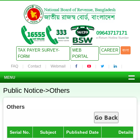
09643717171
e-Return Hotline Number
TAX PAYER SURVEY-
WEB
CAREER
বাংলা
FORM
PORTAL
FAQ
Contact
Webmail
MENU
Public Notice->Others
Others
Go Back
Serial No.
Subject
Published Date
Details