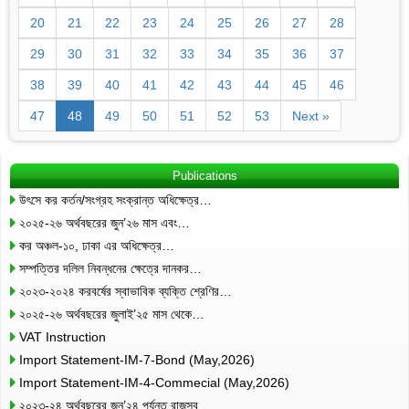
20
21
22
23
24
25
26
27
28
29
30
31
32
33
34
35
36
37
38
39
40
41
42
43
44
45
46
47
48
49
50
51
52
53
Next »
Publications
উৎসে কর কর্তন/সংগ্রহ সংক্রান্ত অধিক্ষেত্র…
২০২৫-২৬ অর্থবছরের জুন’২৬ মাস এবং…
কর অঞ্চল-১০, ঢাকা এর অধিক্ষেত্র…
সম্পত্তির দলিল নিবন্ধনের ক্ষেত্রে দানকর…
২০২৩-২০২৪ করবর্ষের স্বাভাবিক ব্যক্তি শ্রেণির…
২০২৫-২৬ অর্থবছরের জুলাই’২৫ মাস থেকে…
VAT Instruction
Import Statement-IM-7-Bond (May,2026)
Import Statement-IM-4-Commecial (May,2026)
২০২৩-২৪ অর্থবছরের জুন’২৪ পর্যন্ত রাজস্ব…