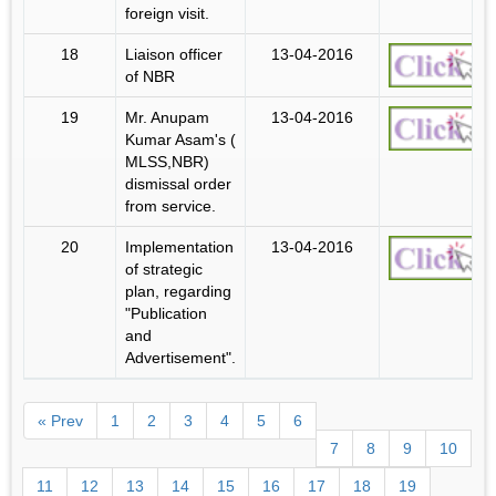
foreign visit.
18
Liaison officer
13-04-2016
of NBR
19
Mr. Anupam
13-04-2016
Kumar Asam's (
MLSS,NBR)
dismissal order
from service.
20
Implementation
13-04-2016
of strategic
plan, regarding
"Publication
and
Advertisement".
« Prev
1
2
3
4
5
6
7
8
9
10
11
12
13
14
15
16
17
18
19