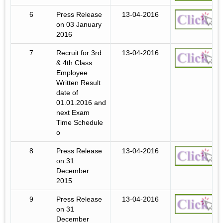
6
Press Release
13-04-2016
on 03 January
2016
7
Recruit for 3rd
13-04-2016
& 4th Class
Employee
Written Result
date of
01.01.2016 and
next Exam
Time Schedule
o
8
Press Release
13-04-2016
on 31
December
2015
9
Press Release
13-04-2016
on 31
December