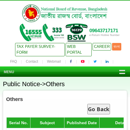
09643717171
e-Return Hotline Number
TAX PAYER SURVEY-
WEB
CAREER
বাংলা
FORM
PORTAL
FAQ
Contact
Webmail
MENU
Public Notice->Others
Others
Go Back
Serial No.
Subject
Published Date
Details