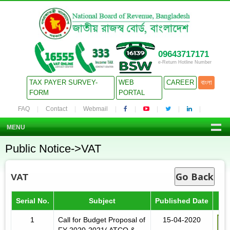
09643717171
e-Return Hotline Number
TAX PAYER SURVEY-
WEB
CAREER
বাংলা
FORM
PORTAL
FAQ
Contact
Webmail
MENU
Public Notice->VAT
Go Back
VAT
Serial No.
Subject
Published Date
1
Call for Budget Proposal of
15-04-2020
FY 2020-2021( ATCO &