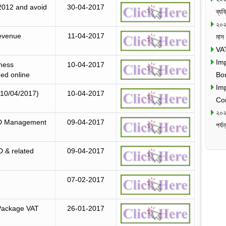
2012 and avoid
30-04-2017
ব্য
২০২
Revenue
11-04-2017
মাস
VAT
Im
iness
10-04-2017
ued online
Bo
Im
:10/04/2017)
10-04-2017
Co
২০২
FD Management
09-04-2017
পর্
 & related
09-04-2017
07-02-2017
 Package VAT
26-01-2017