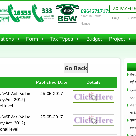
TAX PAYER 
09643717171
e-Return Hotline
FAQ
Cont
Number
ations
Form
Tax Types
Budget
Project
Go Back
উৎস
Published Date
Details
অধি
২০২
w VAT Act (Value
25-05-2017
এব
y Act, 2012),
কর 
t level.
অধি
w VAT Act (Value
25-05-2017
সম্প
y Act, 2012),
ক্ষ
onal level.
২০২