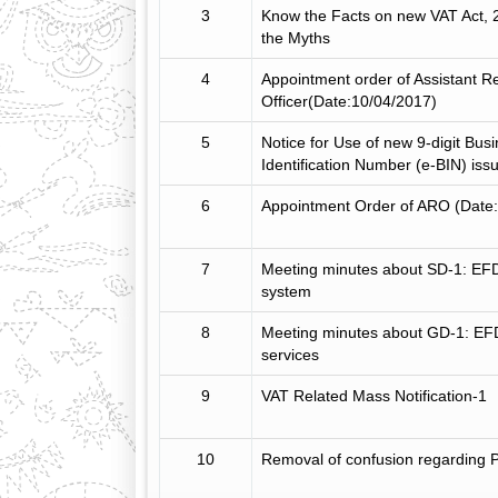
3
Know the Facts on new VAT Act, 
the Myths
4
Appointment order of Assistant 
Officer(Date:10/04/2017)
5
Notice for Use of new 9-digit Bus
Identification Number (e-BIN) iss
6
Appointment Order of ARO (Date
7
Meeting minutes about SD-1: E
system
8
Meeting minutes about GD-1: EFD
services
9
VAT Related Mass Notification-1
10
Removal of confusion regarding