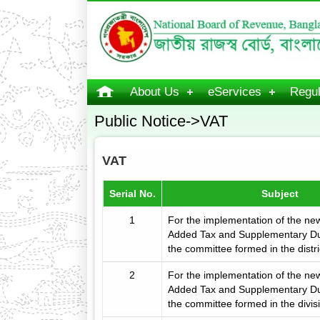
About Us
eServices
Regul
Public Notice->VAT
VAT
Serial No.
Subject
1
For the implementation of the ne
Added Tax and Supplementary Dut
the committee formed in the distric
2
For the implementation of the ne
Added Tax and Supplementary Dut
the committee formed in the divisi