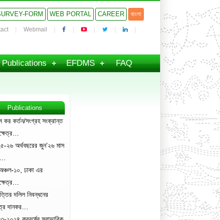
SURVEY-FORM
WEB PORTAL
CAREER
বাংলা
act
Webmail
Publications
EFDMS
FAQ
Publications
ে কর কর্তন/সংগ্রহ সংক্রান্ত
ক্ষেত্র…
৫-২৬ অর্থবছরের জুন’২৬ মাস
ং…
অঞ্চল-১০, ঢাকা এর
ক্ষেত্র…
ত্তির দলিল নিবন্ধনের
েত্রে দানকর…
৩-২০২৪ করবর্ষের স্বাভাবিক