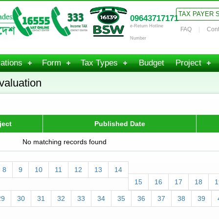
TAX PAYER 
09643717171
e-Return Hotline
FAQ
Cont
Number
ations
Form
Tax Types
Budget
Project
valuation
ject
Published Date
No matching records found
8
9
10
11
12
13
14
15
16
17
18
1
29
30
31
32
33
34
35
36
37
38
39