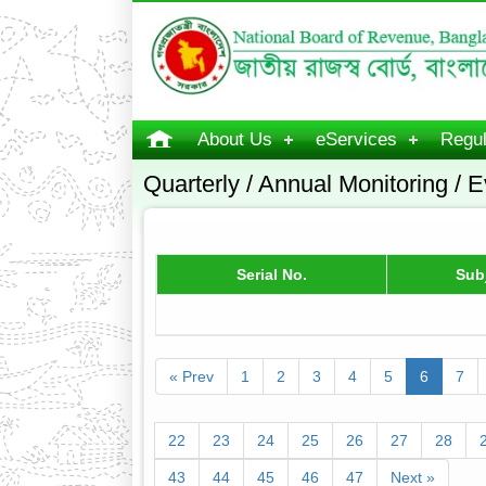
About Us
eServices
Regul
Quarterly / Annual Monitoring / E
Serial No.
Sub
« Prev
1
2
3
4
5
6
7
22
23
24
25
26
27
28
43
44
45
46
47
Next »