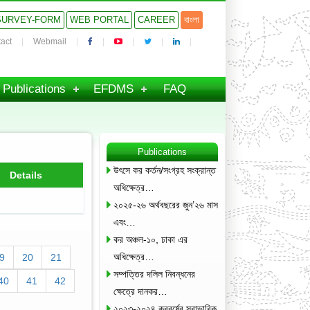
SURVEY-FORM
WEB PORTAL
CAREER
বাংলা
act
Webmail
Publications
EFDMS
FAQ
Publications
উৎসে কর কর্তন/সংগ্রহ সংক্রান্ত
Details
অধিক্ষেত্র…
২০২৫-২৬ অর্থবছরের জুন’২৬ মাস
এবং…
কর অঞ্চল-১০, ঢাকা এর
অধিক্ষেত্র…
9
20
21
সম্পত্তির দলিল নিবন্ধনের
40
41
42
ক্ষেত্রে দানকর…
২০২৩-২০২৪ করবর্ষের স্বাভাবিক