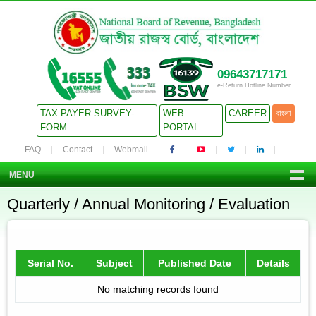
09643717171
e-Return Hotline Number
TAX PAYER SURVEY-
WEB
CAREER
বাংলা
FORM
PORTAL
FAQ
Contact
Webmail
MENU
Quarterly / Annual Monitoring / Evaluation
Serial No.
Subject
Published Date
Details
No matching records found