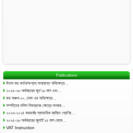
Publications
উৎসে কর কর্তন/সংগ্রহ সংক্রান্ত অধিক্ষেত্র…
২০২৫-২৬ অর্থবছরের জুন’২৬ মাস এবং…
কর অঞ্চল-১০, ঢাকা এর অধিক্ষেত্র…
সম্পত্তির দলিল নিবন্ধনের ক্ষেত্রে দানকর…
২০২৩-২০২৪ করবর্ষের স্বাভাবিক ব্যক্তি শ্রেণির…
২০২৫-২৬ অর্থবছরের জুলাই’২৫ মাস থেকে…
VAT Instruction