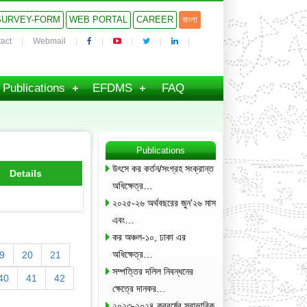
SURVEY-FORM
WEB PORTAL
CAREER
বাংলা
act
Webmail
Publications
EFDMS
FAQ
Publications
উৎসে কর কর্তন/সংগ্রহ সংক্রান্ত
Details
অধিক্ষেত্র…
২০২৫-২৬ অর্থবছরের জুন’২৬ মাস
এবং…
কর অঞ্চল-১০, ঢাকা এর
অধিক্ষেত্র…
9
20
21
সম্পত্তির দলিল নিবন্ধনের
40
41
42
ক্ষেত্রে দানকর…
২০২৩-২০২৪ করবর্ষের স্বাভাবিক