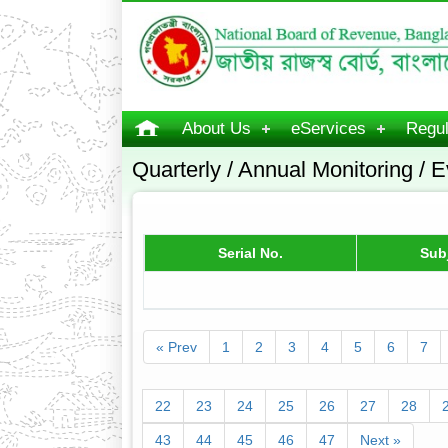
About Us
eServices
Regul
Quarterly / Annual Monitoring / E
Serial No.
Sub
« Prev
1
2
3
4
5
6
7
22
23
24
25
26
27
28
43
44
45
46
47
Next »