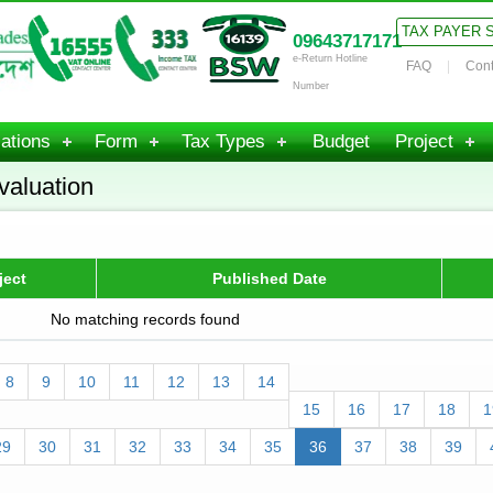
TAX PAYER 
09643717171
e-Return Hotline
FAQ
Cont
Number
ations
Form
Tax Types
Budget
Project
valuation
ject
Published Date
No matching records found
8
9
10
11
12
13
14
15
16
17
18
1
29
30
31
32
33
34
35
36
37
38
39