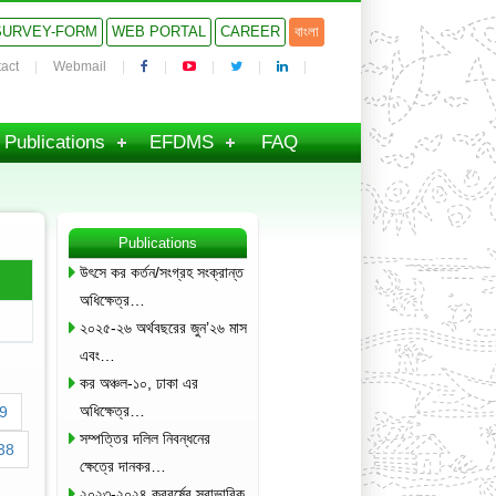
SURVEY-FORM
WEB PORTAL
CAREER
বাংলা
act
Webmail
Publications
EFDMS
FAQ
Publications
উৎসে কর কর্তন/সংগ্রহ সংক্রান্ত
অধিক্ষেত্র…
২০২৫-২৬ অর্থবছরের জুন’২৬ মাস
এবং…
কর অঞ্চল-১০, ঢাকা এর
অধিক্ষেত্র…
9
সম্পত্তির দলিল নিবন্ধনের
38
ক্ষেত্রে দানকর…
২০২৩-২০২৪ করবর্ষের স্বাভাবিক