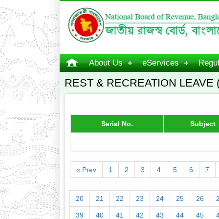
About Us
eServices
Regul
REST & RECREATION LEAVE 
Serial No.
Subject
« Prev
1
2
3
4
5
6
7
20
21
22
23
24
25
26
39
40
41
42
43
44
45