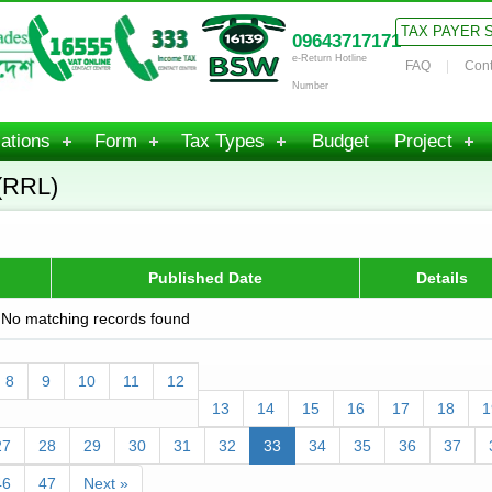
TAX PAYER 
09643717171
e-Return Hotline
FAQ
Cont
Number
ations
Form
Tax Types
Budget
Project
(RRL)
Published Date
Details
No matching records found
8
9
10
11
12
13
14
15
16
17
18
1
27
28
29
30
31
32
33
34
35
36
37
46
47
Next »