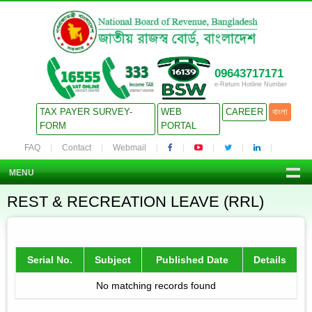
09643717171
e-Return Hotline Number
TAX PAYER SURVEY-
WEB
CAREER
বাংলা
FORM
PORTAL
FAQ
Contact
Webmail
MENU
REST & RECREATION LEAVE (RRL)
Serial No.
Subject
Published Date
Details
No matching records found