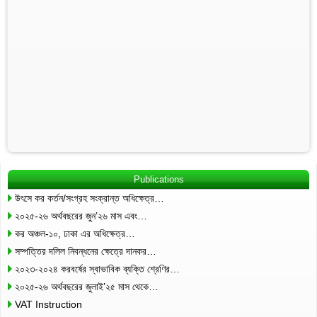
Publications
উৎসে কর কর্তন/সংগ্রহ সংক্রান্ত অধিক্ষেত্র…
২০২৫-২৬ অর্থবছরের জুন’২৬ মাস এবং…
কর অঞ্চল-১০, ঢাকা এর অধিক্ষেত্র…
সম্পত্তির দলিল নিবন্ধনের ক্ষেত্রে দানকর…
২০২৩-২০২৪ করবর্ষের স্বাভাবিক ব্যক্তি শ্রেণির…
২০২৫-২৬ অর্থবছরের জুলাই’২৫ মাস থেকে…
VAT Instruction