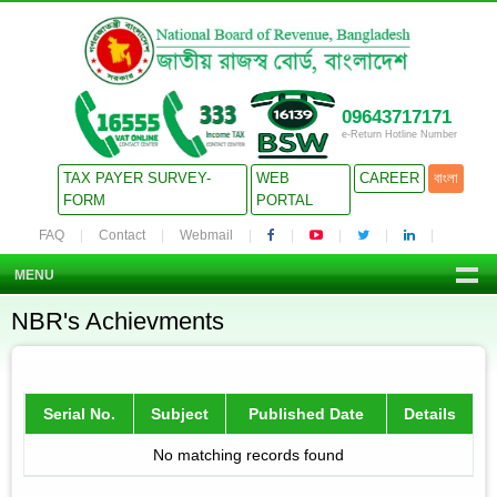
09643717171
e-Return Hotline Number
TAX PAYER SURVEY-
WEB
CAREER
বাংলা
FORM
PORTAL
FAQ
Contact
Webmail
MENU
NBR's Achievments
Serial No.
Subject
Published Date
Details
No matching records found