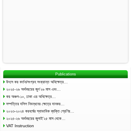
Publications
উৎসে কর কর্তন/সংগ্রহ সংক্রান্ত অধিক্ষেত্র…
২০২৫-২৬ অর্থবছরের জুন’২৬ মাস এবং…
কর অঞ্চল-১০, ঢাকা এর অধিক্ষেত্র…
সম্পত্তির দলিল নিবন্ধনের ক্ষেত্রে দানকর…
২০২৩-২০২৪ করবর্ষের স্বাভাবিক ব্যক্তি শ্রেণির…
২০২৫-২৬ অর্থবছরের জুলাই’২৫ মাস থেকে…
VAT Instruction