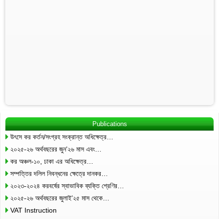
Publications
উৎসে কর কর্তন/সংগ্রহ সংক্রান্ত অধিক্ষেত্র…
২০২৫-২৬ অর্থবছরের জুন’২৬ মাস এবং…
কর অঞ্চল-১০, ঢাকা এর অধিক্ষেত্র…
সম্পত্তির দলিল নিবন্ধনের ক্ষেত্রে দানকর…
২০২৩-২০২৪ করবর্ষের স্বাভাবিক ব্যক্তি শ্রেণির…
২০২৫-২৬ অর্থবছরের জুলাই’২৫ মাস থেকে…
VAT Instruction