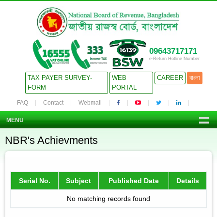
09643717171
e-Return Hotline Number
TAX PAYER SURVEY-
WEB
CAREER
বাংলা
FORM
PORTAL
FAQ
Contact
Webmail
MENU
NBR's Achievments
Serial No.
Subject
Published Date
Details
No matching records found