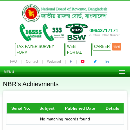
09643717171
e-Return Hotline Number
TAX PAYER SURVEY-
WEB
CAREER
বাংলা
FORM
PORTAL
FAQ
Contact
Webmail
MENU
NBR's Achievments
Serial No.
Subject
Published Date
Details
No matching records found