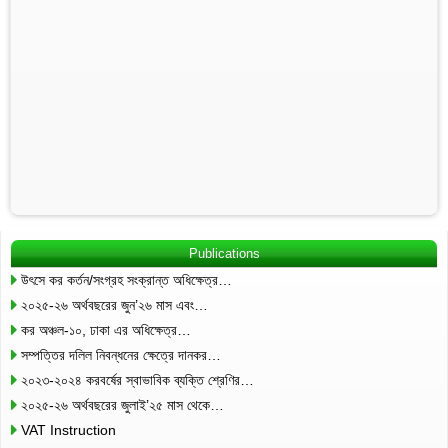
Publications
উৎসে কর কর্তন/সংগ্রহ সংক্রান্ত অধিক্ষেত্র…
২০২৫-২৬ অর্থবছরের জুন’২৬ মাস এবং…
কর অঞ্চল-১০, ঢাকা এর অধিক্ষেত্র…
সম্পত্তির দলিল নিবন্ধনের ক্ষেত্রে দানকর…
২০২৩-২০২৪ করবর্ষের স্বাভাবিক ব্যক্তি শ্রেণির…
২০২৫-২৬ অর্থবছরের জুলাই’২৫ মাস থেকে…
VAT Instruction