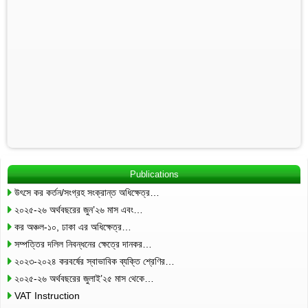
Publications
উৎসে কর কর্তন/সংগ্রহ সংক্রান্ত অধিক্ষেত্র…
২০২৫-২৬ অর্থবছরের জুন’২৬ মাস এবং…
কর অঞ্চল-১০, ঢাকা এর অধিক্ষেত্র…
সম্পত্তির দলিল নিবন্ধনের ক্ষেত্রে দানকর…
২০২৩-২০২৪ করবর্ষের স্বাভাবিক ব্যক্তি শ্রেণির…
২০২৫-২৬ অর্থবছরের জুলাই’২৫ মাস থেকে…
VAT Instruction