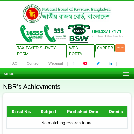
09643717171
e-Return Hotline Number
TAX PAYER SURVEY-
WEB
CAREER
বাংলা
FORM
PORTAL
FAQ
Contact
Webmail
MENU
NBR's Achievments
Serial No.
Subject
Published Date
Details
No matching records found