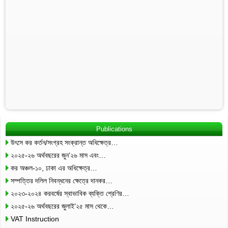
Publications
উৎসে কর কর্তন/সংগ্রহ সংক্রান্ত অধিক্ষেত্র…
২০২৫-২৬ অর্থবছরের জুন’২৬ মাস এবং…
কর অঞ্চল-১০, ঢাকা এর অধিক্ষেত্র…
সম্পত্তির দলিল নিবন্ধনের ক্ষেত্রে দানকর…
২০২৩-২০২৪ করবর্ষের স্বাভাবিক ব্যক্তি শ্রেণির…
২০২৫-২৬ অর্থবছরের জুলাই’২৫ মাস থেকে…
VAT Instruction