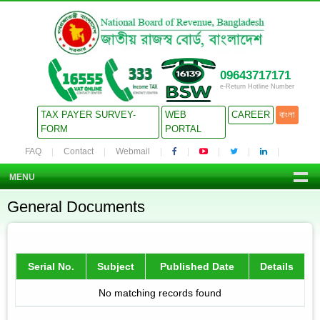
09643717171
e-Return Hotline Number
TAX PAYER SURVEY-
WEB
CAREER
বাংলা
FORM
PORTAL
FAQ
Contact
Webmail
MENU
General Documents
Serial No.
Subject
Published Date
Details
No matching records found