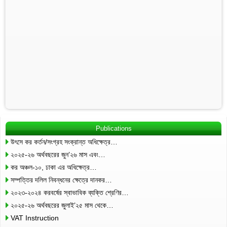
Publications
উৎসে কর কর্তন/সংগ্রহ সংক্রান্ত অধিক্ষেত্র…
২০২৫-২৬ অর্থবছরের জুন’২৬ মাস এবং…
কর অঞ্চল-১০, ঢাকা এর অধিক্ষেত্র…
সম্পত্তির দলিল নিবন্ধনের ক্ষেত্রে দানকর…
২০২৩-২০২৪ করবর্ষের স্বাভাবিক ব্যক্তি শ্রেণির…
২০২৫-২৬ অর্থবছরের জুলাই’২৫ মাস থেকে…
VAT Instruction