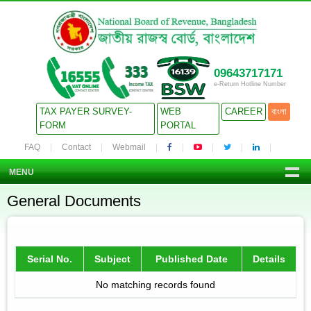
09643717171
e-Return Hotline Number
TAX PAYER SURVEY-
WEB
CAREER
বাংলা
FORM
PORTAL
FAQ
Contact
Webmail
MENU
General Documents
Serial No.
Subject
Published Date
Details
No matching records found