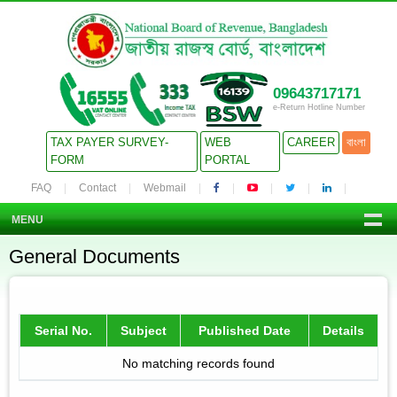
09643717171
e-Return Hotline Number
TAX PAYER SURVEY-
WEB
CAREER
বাংলা
FORM
PORTAL
FAQ
Contact
Webmail
MENU
General Documents
Serial No.
Subject
Published Date
Details
No matching records found