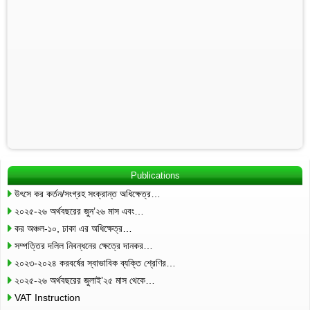
Publications
উৎসে কর কর্তন/সংগ্রহ সংক্রান্ত অধিক্ষেত্র…
২০২৫-২৬ অর্থবছরের জুন’২৬ মাস এবং…
কর অঞ্চল-১০, ঢাকা এর অধিক্ষেত্র…
সম্পত্তির দলিল নিবন্ধনের ক্ষেত্রে দানকর…
২০২৩-২০২৪ করবর্ষের স্বাভাবিক ব্যক্তি শ্রেণির…
২০২৫-২৬ অর্থবছরের জুলাই’২৫ মাস থেকে…
VAT Instruction