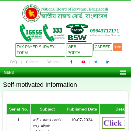
09643717171
e-Return Hotline Number
TAX PAYER SURVEY-
WEB
CAREER
বাংলা
FORM
PORTAL
FAQ
Contact
Webmail
MENU
Self-motivated Information
Serial No.
Subject
Published Date
Details
1
জাতীয় রাজস্ব বোর্ডের
10-07-2024
তথ্য অধিকার