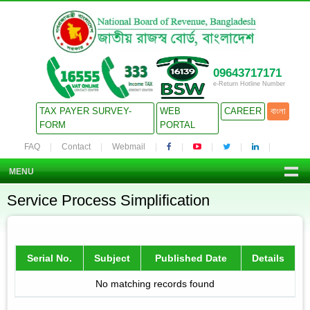
09643717171
e-Return Hotline Number
TAX PAYER SURVEY-
WEB
CAREER
বাংলা
FORM
PORTAL
FAQ
Contact
Webmail
MENU
Service Process Simplification
Serial No.
Subject
Published Date
Details
No matching records found