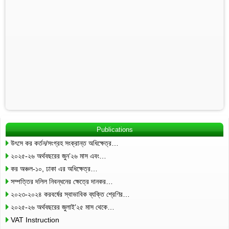
Publications
উৎসে কর কর্তন/সংগ্রহ সংক্রান্ত অধিক্ষেত্র…
২০২৫-২৬ অর্থবছরের জুন’২৬ মাস এবং…
কর অঞ্চল-১০, ঢাকা এর অধিক্ষেত্র…
সম্পত্তির দলিল নিবন্ধনের ক্ষেত্রে দানকর…
২০২৩-২০২৪ করবর্ষের স্বাভাবিক ব্যক্তি শ্রেণির…
২০২৫-২৬ অর্থবছরের জুলাই’২৫ মাস থেকে…
VAT Instruction