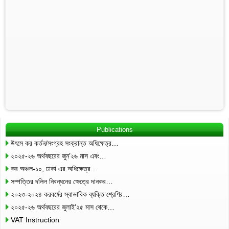
Publications
উৎসে কর কর্তন/সংগ্রহ সংক্রান্ত অধিক্ষেত্র…
২০২৫-২৬ অর্থবছরের জুন’২৬ মাস এবং…
কর অঞ্চল-১০, ঢাকা এর অধিক্ষেত্র…
সম্পত্তির দলিল নিবন্ধনের ক্ষেত্রে দানকর…
২০২৩-২০২৪ করবর্ষের স্বাভাবিক ব্যক্তি শ্রেণির…
২০২৫-২৬ অর্থবছরের জুলাই’২৫ মাস থেকে…
VAT Instruction