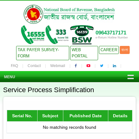
09643717171
e-Return Hotline Number
TAX PAYER SURVEY-
WEB
CAREER
বাংলা
FORM
PORTAL
FAQ
Contact
Webmail
MENU
Service Process Simplification
Serial No.
Subject
Published Date
Details
No matching records found