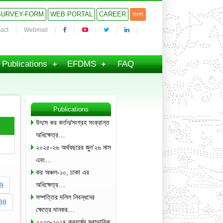
SURVEY-FORM
WEB PORTAL
CAREER
বাংলা
act
Webmail
Publications
EFDMS
FAQ
Publications
উৎসে কর কর্তন/সংগ্রহ সংক্রান্ত
অধিক্ষেত্র…
২০২৫-২৬ অর্থবছরের জুন’২৬ মাস
এবং…
কর অঞ্চল-১০, ঢাকা এর
অধিক্ষেত্র…
9
সম্পত্তির দলিল নিবন্ধনের
38
ক্ষেত্রে দানকর…
২০২৩-২০২৪ করবর্ষের স্বাভাবিক