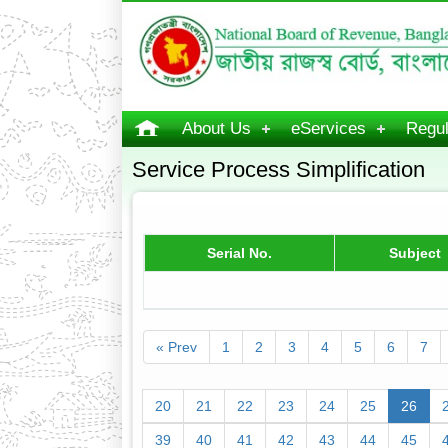
About Us
eServices
Regul
Service Process Simplification
Serial No.
Subject
« Prev
1
2
3
4
5
6
7
20
21
22
23
24
25
26
39
40
41
42
43
44
45