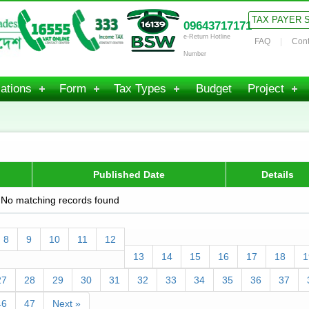
TAX PAYER 
09643717171
e-Return Hotline
FAQ
Cont
Number
ations
Form
Tax Types
Budget
Project
Published Date
Details
No matching records found
8
9
10
11
12
13
14
15
16
17
18
1
27
28
29
30
31
32
33
34
35
36
37
46
47
Next »