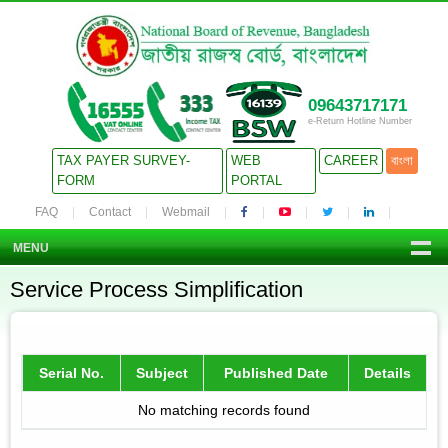
09643717171
e-Return Hotline Number
TAX PAYER SURVEY-
WEB
CAREER
বাংলা
FORM
PORTAL
FAQ
Contact
Webmail
MENU
Service Process Simplification
Serial No.
Subject
Published Date
Details
No matching records found