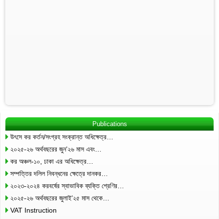
Publications
উৎসে কর কর্তন/সংগ্রহ সংক্রান্ত অধিক্ষেত্র…
২০২৫-২৬ অর্থবছরের জুন’২৬ মাস এবং…
কর অঞ্চল-১০, ঢাকা এর অধিক্ষেত্র…
সম্পত্তির দলিল নিবন্ধনের ক্ষেত্রে দানকর…
২০২৩-২০২৪ করবর্ষের স্বাভাবিক ব্যক্তি শ্রেণির…
২০২৫-২৬ অর্থবছরের জুলাই’২৫ মাস থেকে…
VAT Instruction