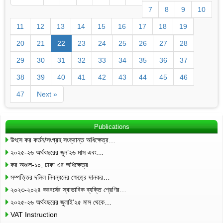
7
8
9
10
11
12
13
14
15
16
17
18
19
20
21
22
23
24
25
26
27
28
29
30
31
32
33
34
35
36
37
38
39
40
41
42
43
44
45
46
47
Next »
Publications
উৎসে কর কর্তন/সংগ্রহ সংক্রান্ত অধিক্ষেত্র…
২০২৫-২৬ অর্থবছরের জুন’২৬ মাস এবং…
কর অঞ্চল-১০, ঢাকা এর অধিক্ষেত্র…
সম্পত্তির দলিল নিবন্ধনের ক্ষেত্রে দানকর…
২০২৩-২০২৪ করবর্ষের স্বাভাবিক ব্যক্তি শ্রেণির…
২০২৫-২৬ অর্থবছরের জুলাই’২৫ মাস থেকে…
VAT Instruction