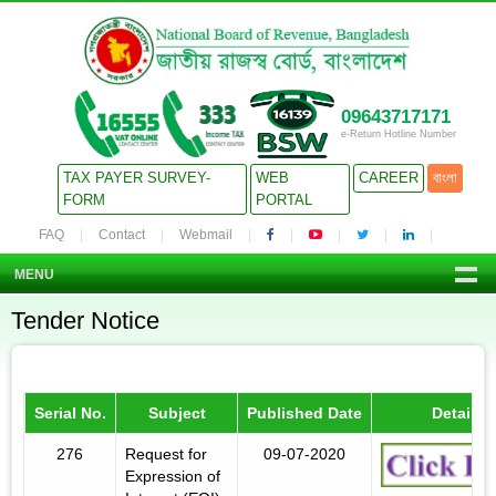
09643717171
e-Return Hotline Number
TAX PAYER SURVEY-
WEB
CAREER
বাংলা
FORM
PORTAL
FAQ
Contact
Webmail
MENU
Tender Notice
Serial No.
Subject
Published Date
Details
276
Request for
09-07-2020
Expression of