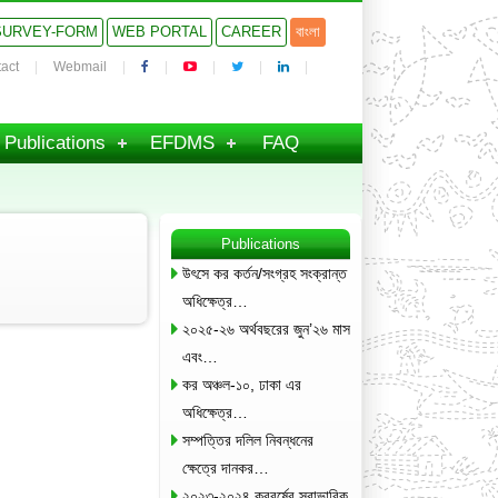
SURVEY-FORM
WEB PORTAL
CAREER
বাংলা
act
Webmail
Publications
EFDMS
FAQ
Publications
উৎসে কর কর্তন/সংগ্রহ সংক্রান্ত
অধিক্ষেত্র…
২০২৫-২৬ অর্থবছরের জুন’২৬ মাস
এবং…
কর অঞ্চল-১০, ঢাকা এর
অধিক্ষেত্র…
সম্পত্তির দলিল নিবন্ধনের
ক্ষেত্রে দানকর…
২০২৩-২০২৪ করবর্ষের স্বাভাবিক