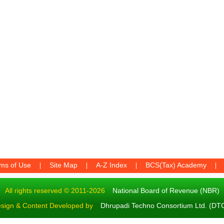
ms of Use
Site Map
A-Z Index
BCS(Tax) Academy
All rights reserved © 2011-2026
National Board of Revenue (NBR)
sign & Content Developed by
Dhrupadi Techno Consortium Ltd. (DT