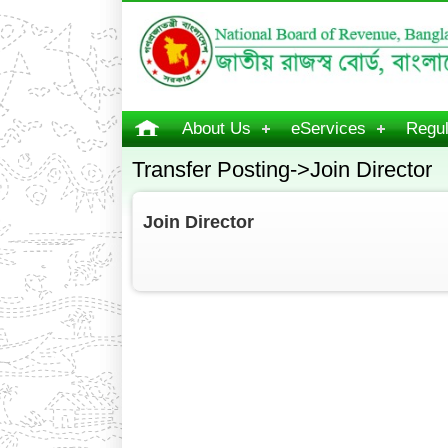
About Us
eServices
Regul
Transfer Posting->Join Director
Join Director