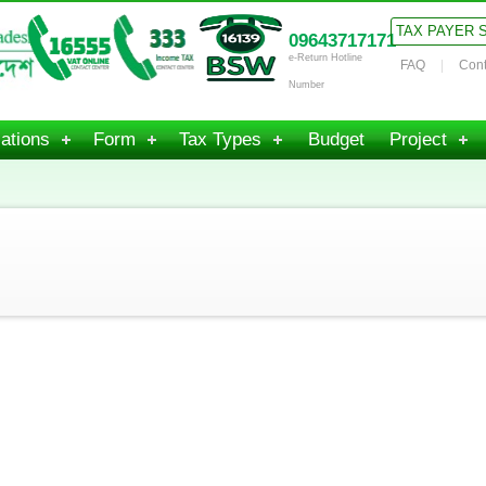
TAX PAYER 
09643717171
e-Return Hotline
FAQ
Cont
Number
ations
Form
Tax Types
Budget
Project