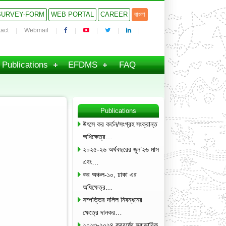
SURVEY-FORM
WEB PORTAL
CAREER
বাংলা
act
Webmail
Publications
EFDMS
FAQ
Publications
উৎসে কর কর্তন/সংগ্রহ সংক্রান্ত
অধিক্ষেত্র…
২০২৫-২৬ অর্থবছরের জুন’২৬ মাস
এবং…
কর অঞ্চল-১০, ঢাকা এর
অধিক্ষেত্র…
সম্পত্তির দলিল নিবন্ধনের
ক্ষেত্রে দানকর…
২০২৩-২০২৪ করবর্ষের স্বাভাবিক