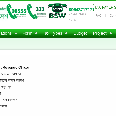
TAX PAYER 
09643717171
e-Return Hotline
FAQ
Cont
Number
ations
Form
Tax Types
Budget
Project
nt Revenue Officer
দাঃ- এর যোগদান
পদায়নের অফিস আদেশ
ংক্রান্ত
শ
 - পদে যোগদান
োগদান