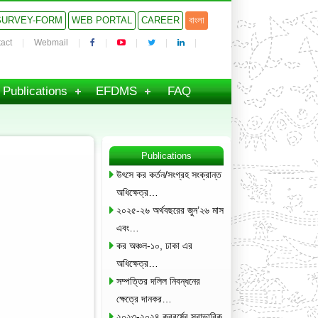
SURVEY-FORM
WEB PORTAL
CAREER
বাংলা
act
Webmail
Publications
EFDMS
FAQ
Publications
উৎসে কর কর্তন/সংগ্রহ সংক্রান্ত
অধিক্ষেত্র…
২০২৫-২৬ অর্থবছরের জুন’২৬ মাস
এবং…
কর অঞ্চল-১০, ঢাকা এর
অধিক্ষেত্র…
সম্পত্তির দলিল নিবন্ধনের
ক্ষেত্রে দানকর…
২০২৩-২০২৪ করবর্ষের স্বাভাবিক