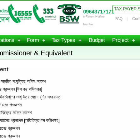
TAX PAYER 
09643717171
e-Return Hotline
FAQ
Cont
Number
ations
Form
Tax Types
Budget
Project
mmissioner & Equivalent
ent
 সাময়িক সংযুক্তির অফিস আদেশ
প্রজ্ঞাপন [উপ কর কমিশনার]
্তাগণের সংযুক্তির মেয়াদ বৃদ্ধি সংক্রান্ত
য়নের প্রজ্ঞাপন
দায়িত্বের অফিস আদেশ
ায়নের প্রজ্ঞাপন [অতিরিক্ত কর কমিশনার]
ের প্রজ্ঞাপন
ের প্রজ্ঞাপন