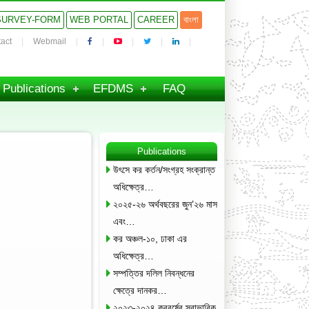
SURVEY-FORM
WEB PORTAL
CAREER
বাংলা
act
Webmail
Publications
EFDMS
FAQ
Publications
উৎসে কর কর্তন/সংগ্রহ সংক্রান্ত
অধিক্ষেত্র…
২০২৫-২৬ অর্থবছরের জুন’২৬ মাস
এবং…
কর অঞ্চল-১০, ঢাকা এর
অধিক্ষেত্র…
সম্পত্তির দলিল নিবন্ধনের
ক্ষেত্রে দানকর…
২০২৩-২০২৪ করবর্ষের স্বাভাবিক