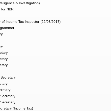
elligence & Investigation)
s for NBR
 of Income Tax Inspector (22/03/2017)
rogrammer
ry
ry
etary
etary
etary
 Secretary
etary
cretary
 Secretary
 Secretary
ecretary (Income Tax)