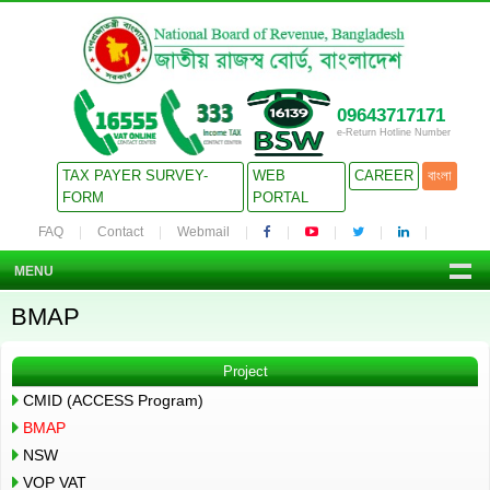
09643717171
e-Return Hotline Number
TAX PAYER SURVEY-
WEB
CAREER
বাংলা
FORM
PORTAL
FAQ
Contact
Webmail
MENU
BMAP
Project
CMID (ACCESS Program)
BMAP
NSW
VOP VAT