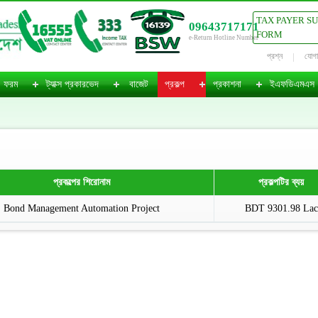
TAX PAYER S
09643717171
FORM
e-Return Hotline Number
প্রশ্ন
যোগ
ফরম
ট্যাক্স প্রকারভেদ
বাজেট
প্রকল্প
প্রকাশনা
ইএফডিএমএস
প্রকল্পের শিরোনাম
প্রকল্পটির ব্যয়
Bond Management Automation Project
BDT 9301.98 Lac