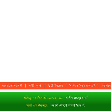
ব্যবহারের শর্তাবলী
সাইট ম্যাপ
A-Z ইনডেক্স
বিসিএস (কর) একাডেমী
যোগায
সর্বসত্ত্ব সংরক্ষিত © ২০১১-২০২৬
জাতীয় রাজস্ব বোর্ড
নকশা এবং উন্নয়নে
ধ্রুপদী টেকনো কনসোর্টিয়াম লি: