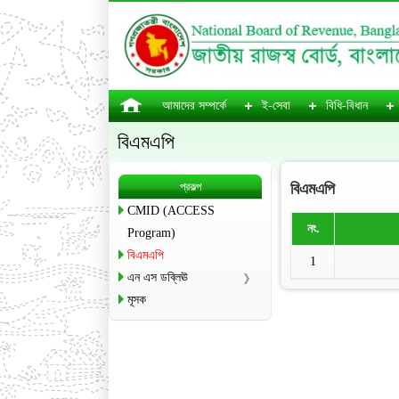
আমাদের সম্পর্কে
ই-সেবা
বিধি-বিধান
বিএমএপি
প্রকল্প
বিএমএপি
CMID (ACCESS
নং.
Program)
বিএমএপি
1
এন এস ডব্লিঊ
মূসক