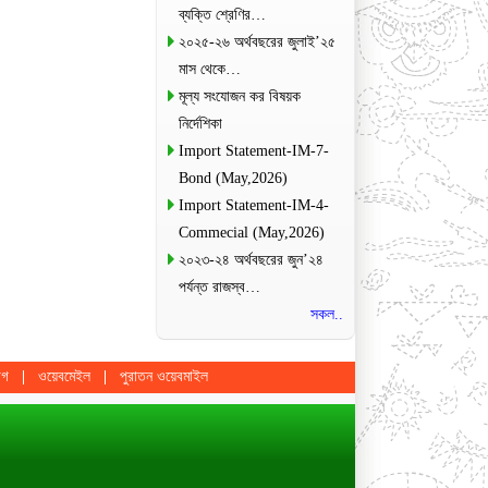
ব্যক্তি শ্রেণির…
২০২৫-২৬ অর্থবছরের জুলাই’২৫
মাস থেকে…
মূল্য সংযোজন কর বিষয়ক
নির্দেশিকা
Import Statement-IM-7-
Bond (May,2026)
Import Statement-IM-4-
Commecial (May,2026)
২০২৩-২৪ অর্থবছরের জুন’২৪
পর্যন্ত রাজস্ব…
সকল..
োগ
ওয়েবমেইল
পুরাতন ওয়েবমাইল