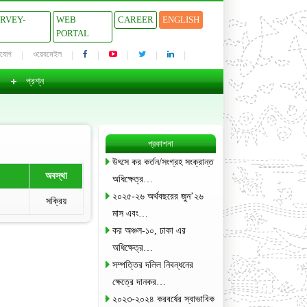
URVEY-
WEB
CAREER
ENGLISH
PORTAL
াযোগ
ওয়েবমেইল
প্রশ্ন
প্রকাশনা
উৎসে কর কর্তন/সংগ্রহ সংক্রান্ত
অবস্থা
অধিক্ষেত্র…
২০২৫-২৬ অর্থবছরের জুন’২৬
সক্রিয়
মাস এবং…
কর অঞ্চল-১০, ঢাকা এর
অধিক্ষেত্র…
সম্পত্তির দলিল নিবন্ধনের
ক্ষেত্রে দানকর…
২০২৩-২০২৪ করবর্ষের স্বাভাবিক