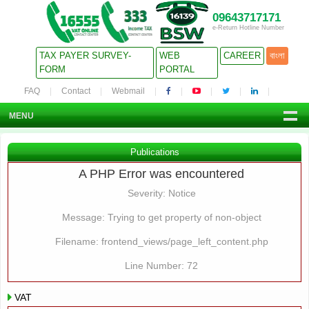
09643717171
e-Return Hotline Number
TAX PAYER SURVEY-
WEB
CAREER
বাংলা
FORM
PORTAL
FAQ
Contact
Webmail
MENU
Publications
A PHP Error was encountered
Severity: Notice
Message: Trying to get property of non-object
Filename: frontend_views/page_left_content.php
Line Number: 72
VAT