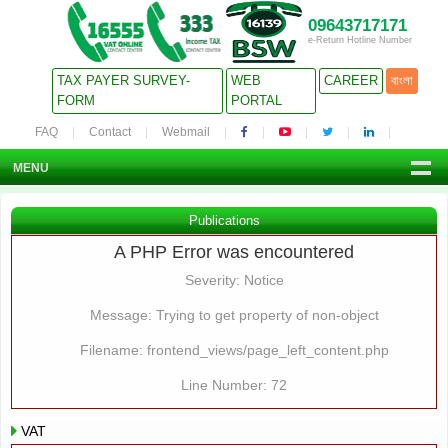
09643717171
e-Return Hotline Number
TAX PAYER SURVEY-
WEB
CAREER
বাংলা
FORM
PORTAL
FAQ
Contact
Webmail
MENU
Publications
A PHP Error was encountered
Severity: Notice
Message: Trying to get property of non-object
Filename: frontend_views/page_left_content.php
Line Number: 72
VAT